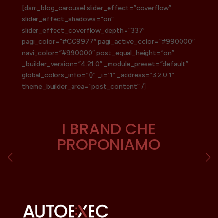
[dsm_blog_carousel slider_effect=”coverflow”
slider_effect_shadows=”on”
slider_effect_coverflow_depth=”337″
pagi_color=”#CC9977″ pagi_active_color=”#990000″
navi_color=”#990000″ post_equal_height=”on”
_builder_version=”4.21.0″ _module_preset=”default”
global_colors_info=”{}” _i=”1″ _address=”3.2.0.1″
theme_builder_area=”post_content” /]
I BRAND CHE
PROPONIAMO